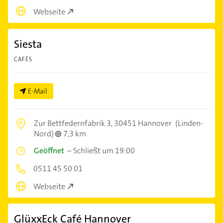
Webseite
Siesta
CAFÉS
E-Mail
Zur Bettfedernfabrik 3,
30451 Hannover
(Linden-
Nord)
7,3 km
Geöffnet
–
Schließt um 19:00
0511 45 50 01
Webseite
GlüxxEck Café Hannover