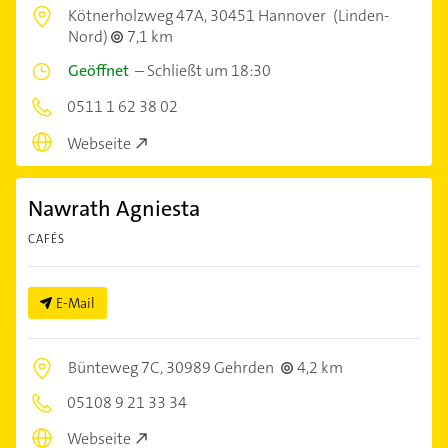
Kötnerholzweg 47A,
30451 Hannover
(Linden-
Nord)
7,1 km
Geöffnet
–
Schließt um 18:30
0511 1 62 38 02
Webseite
Nawrath Agniesta
CAFÉS
E-Mail
Bünteweg 7C,
30989 Gehrden
4,2 km
05108 9 21 33 34
Webseite