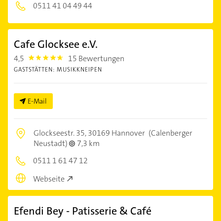
0511 41 04 49 44
Cafe Glocksee e.V.
4,5
15 Bewertungen
4.5
GASTSTÄTTEN: MUSIKKNEIPEN
E-Mail
Glockseestr. 35,
30169 Hannover
(Calenberger
Neustadt)
7,3 km
0511 1 61 47 12
Webseite
Efendi Bey - Patisserie & Café