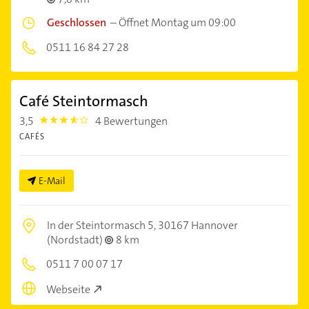
Geschlossen
–
Öffnet Montag um 09:00
0511 16 84 27 28
Café Steintormasch
3,5
4 Bewertungen
3.5
CAFÉS
E-Mail
In der Steintormasch 5,
30167 Hannover
(Nordstadt)
8 km
0511 7 00 07 17
Webseite