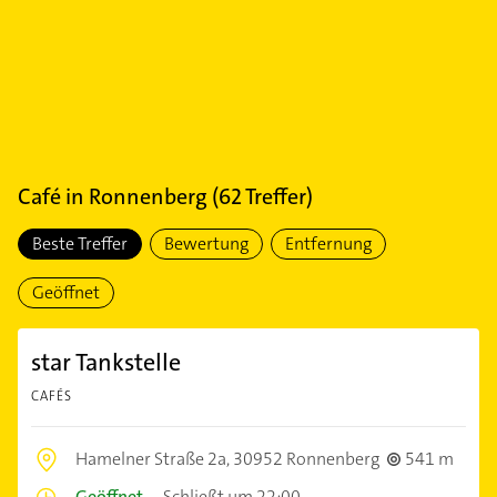
Café
in
Ronnenberg
(
62
Treffer)
Beste Treffer
Bewertung
Entfernung
Geöffnet
star Tankstelle
CAFÉS
Hamelner Straße 2a,
30952 Ronnenberg
541 m
Geöffnet
–
Schließt um 22:00