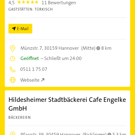
4,5
11 Bewertungen
4.5
GASTSTÄTTEN: TÜRKISCH
E-Mail
Münzstr. 7,
30159 Hannover
(Mitte)
8 km
Geöffnet
–
Schließt um 24:00
0511 1 75 07
Webseite
Hildesheimer Stadtbäckerei Cafe Engelke
GmbH
BÄCKEREIEN
Pfarrstr. 39,
30459 Hannover
(Ricklingen)
5,3 km