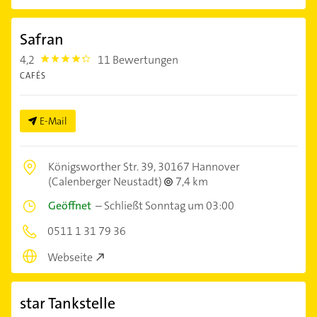
Safran
4,2
11 Bewertungen
4.2000003
CAFÉS
E-Mail
Königsworther Str. 39,
30167 Hannover
(Calenberger Neustadt)
7,4 km
Geöffnet
–
Schließt Sonntag um 03:00
0511 1 31 79 36
Webseite
star Tankstelle