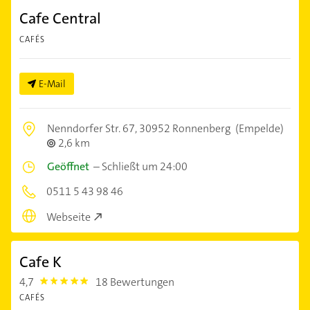
Cafe Central
CAFÉS
E-Mail
Nenndorfer Str. 67,
30952 Ronnenberg
(Empelde)
2,6 km
Geöffnet
–
Schließt um 24:00
0511 5 43 98 46
Webseite
Cafe K
4,7
18 Bewertungen
4.7000003
CAFÉS