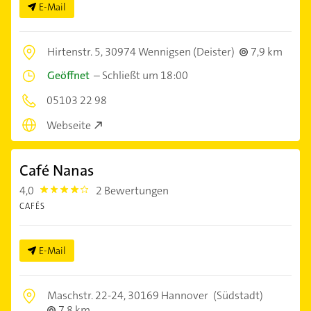
E-Mail
Hirtenstr. 5,
30974 Wennigsen (Deister)
7,9 km
Geöffnet
–
Schließt um 18:00
05103 22 98
Webseite
Café Nanas
4,0
2 Bewertungen
4.0
CAFÉS
E-Mail
Maschstr. 22-24,
30169 Hannover
(Südstadt)
7,8 km