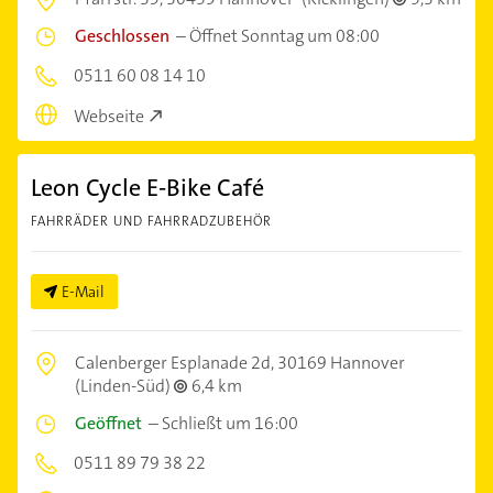
Geschlossen
–
Öffnet Sonntag um 08:00
0511 60 08 14 10
Webseite
Leon Cycle E-Bike Café
FAHRRÄDER UND FAHRRADZUBEHÖR
E-Mail
Calenberger Esplanade 2d,
30169 Hannover
(Linden-Süd)
6,4 km
Geöffnet
–
Schließt um 16:00
0511 89 79 38 22