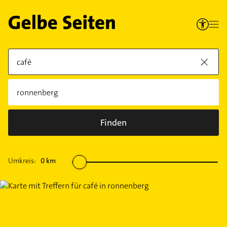
Finden
Umkreis:
0
km