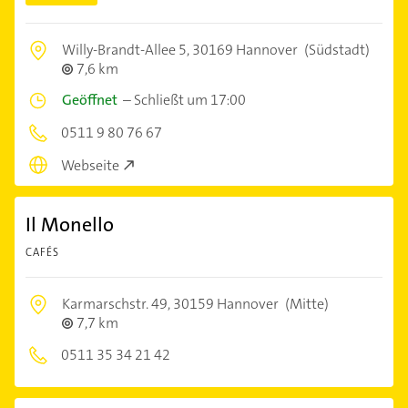
Willy-Brandt-Allee 5,
30169 Hannover
(Südstadt)
7,6 km
Geöffnet
–
Schließt um 17:00
0511 9 80 76 67
Webseite
Il Monello
CAFÉS
Karmarschstr. 49,
30159 Hannover
(Mitte)
7,7 km
0511 35 34 21 42