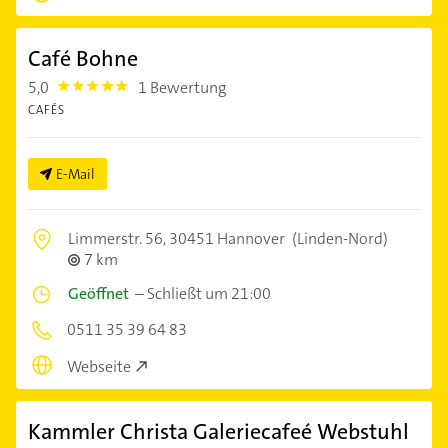
Café Bohne
5,0
1 Bewertung
5.0
CAFÉS
E-Mail
Limmerstr. 56,
30451 Hannover
(Linden-Nord)
7 km
Geöffnet
–
Schließt um 21:00
0511 35 39 64 83
Webseite
Kammler Christa Galeriecafeé Webstuhl