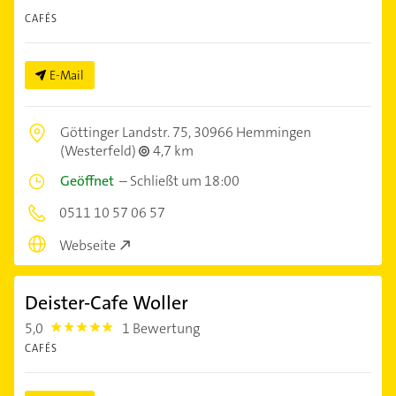
CAFÉS
E-Mail
Göttinger Landstr. 75,
30966 Hemmingen
(Westerfeld)
4,7 km
Geöffnet
–
Schließt um 18:00
0511 10 57 06 57
Webseite
Deister-Cafe Woller
5,0
1 Bewertung
5.0
CAFÉS