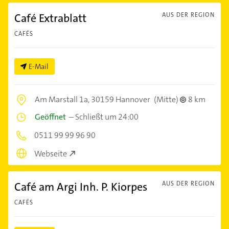
Café Extrablatt
AUS DER REGION
CAFÉS
E-Mail
Am Marstall 1a,
30159 Hannover
(Mitte)
8 km
Geöffnet
–
Schließt um 24:00
0511 99 99 96 90
Webseite
Café am Argi Inh. P. Kiorpes
AUS DER REGION
CAFÉS