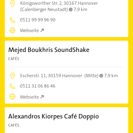
Königsworther Str. 2,
30167 Hannover
(Calenberger Neustadt)
7,9 km
0511 99 99 96 90
Webseite
Mejed Boukhris SoundShake
CAFÉS
Escherstr. 11,
30159 Hannover
(Mitte)
7,9 km
0511 31 06 86 46
Webseite
Alexandros Kiorpes Café Doppio
CAFÉS