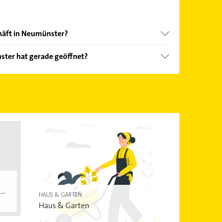
chäft in Neumünster?
nd echter Kundenmeinungen und profitieren Sie
ster hat gerade geöffnet?
ebnisse können Sie sich einfach nach
en.
Öffnungszeiten
. Bitte beachten Sie, dass diese an
önnen.
..
HAUS & GARTEN
Haus & Garten