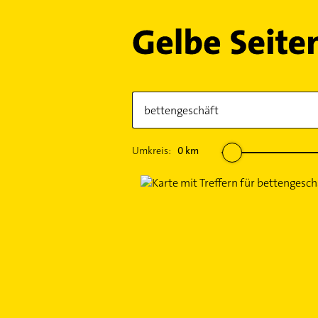
Umkreis:
0
km