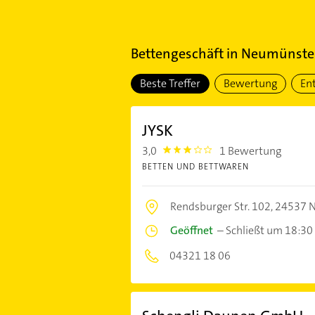
Bettengeschäft
in
Neumünste
Beste Treffer
Bewertung
En
JYSK
3,0
1 Bewertung
3.0
BETTEN UND BETTWAREN
Rendsburger Str. 102,
24537 
Geöffnet
–
Schließt um 18:30
04321 18 06