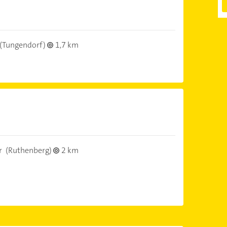
(Tungendorf)
1,7 km
r
(Ruthenberg)
2 km