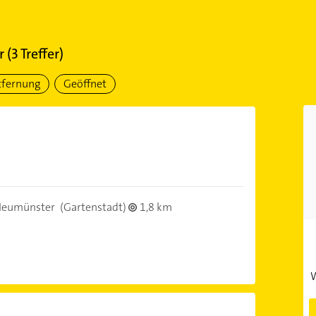
r
(
3
Treffer)
tfernung
Geöffnet
Neumünster
(Gartenstadt)
1,8 km
W