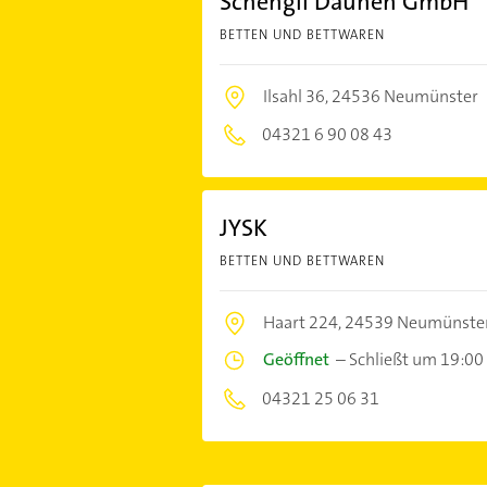
Schengli Daunen GmbH
BETTEN UND BETTWAREN
Ilsahl 36,
24536 Neumünster
04321 6 90 08 43
JYSK
BETTEN UND BETTWAREN
Haart 224,
24539 Neumünste
Geöffnet
–
Schließt um 19:00
04321 25 06 31