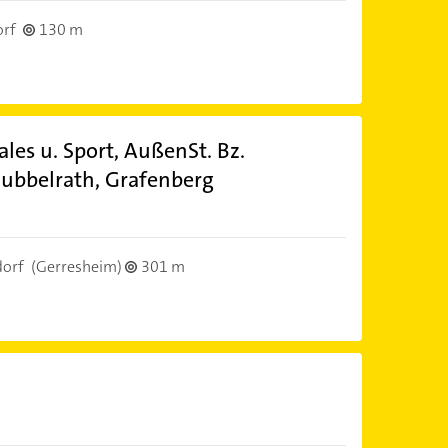
orf
130 m
les u. Sport, AußenSt. Bz.
ubbelrath, Grafenberg
dorf
(Gerresheim)
301 m