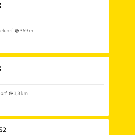
g
eldorf
369 m
g
orf
1,3 km
/52