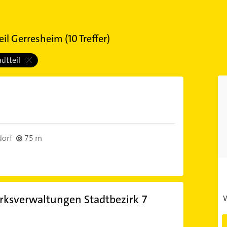
eil Gerresheim
(
10
Treffer)
adtteil
dorf
75 m
rksverwaltungen Stadtbezirk 7
W