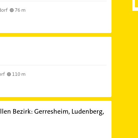
dorf
76 m
orf
110 m
llen Bezirk: Gerresheim, Ludenberg,