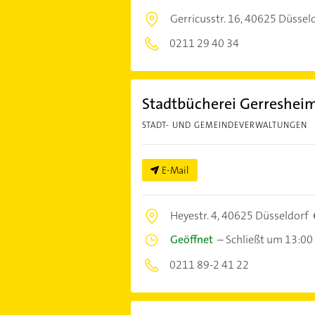
Gerricusstr. 16,
40625 Düssel
0211 29 40 34
Stadtbücherei Gerreshei
STADT- UND GEMEINDEVERWALTUNGEN
E-Mail
Heyestr. 4,
40625 Düsseldorf
Geöffnet
–
Schließt um 13:00
0211 89-2 41 22