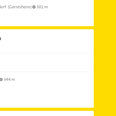
dorf
(Gerresheim)
301 m
m
344 m