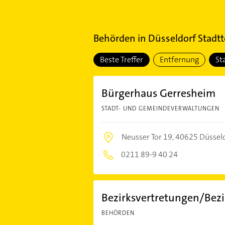
Behörden
in
Düsseldorf Stadtt
Beste Treffer
Entfernung
St
Bürgerhaus Gerresheim
STADT- UND GEMEINDEVERWALTUNGEN
Neusser Tor 19,
40625 Düssel
0211 89-9 40 24
Bezirksvertretungen/Bezi
BEHÖRDEN