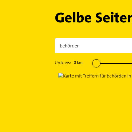
Umkreis:
0
km