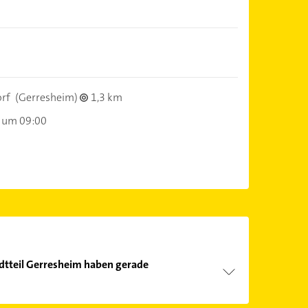
rf
(Gerresheim)
1,3 km
 um 09:00
dtteil Gerresheim haben gerade
Öffnungszeiten
. Bitte beachten Sie, dass diese an