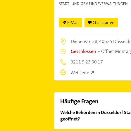
STADT- UND GEMEINDEVERWALTUNGEN
E-Mail
Chat starten
Diepenstr. 28,
40625 Düsseldo
Geschlossen
–
Öffnet Montag
0211 9 23 30 17
Webseite
Häufige Fragen
Welche Behörden in Düsseldorf Sta
geöffnet?
Im Anbieter-Bereich finden Sie alle