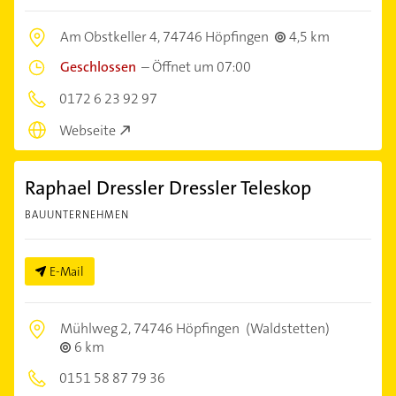
Am Obstkeller 4,
74746 Höpfingen
4,5 km
Geschlossen
–
Öffnet um 07:00
0172 6 23 92 97
Webseite
Raphael Dressler Dressler Teleskop
BAUUNTERNEHMEN
E-Mail
Mühlweg 2,
74746 Höpfingen
(Waldstetten)
6 km
0151 58 87 79 36