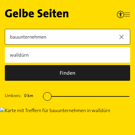
Finden
Umkreis:
0
km