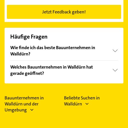
Jetzt Feedback geben!
Häufige Fragen
Wie finde ich das beste Bauunternehmen in
Walldürn?
Vergleichen Sie alle Anbieter anhand echter
Welches Bauunternehmen in Walldürn hat
Kundenmeinungen und profitieren Sie von den
gerade geöffnet?
Empfehlungen. Die Suchergebnisse können Sie sich
einfach nach
Bewertungen
sortiert anzeigen lassen.
Im Anbieter-Bereich finden Sie alle
Öffnungszeiten
.
Bitte beachten Sie, dass diese an Sonn- und
Feiertagen abweichen können.
Bauunternehmen in
Beliebte Suchen in
Walldürn und der
Walldürn
Umgebung