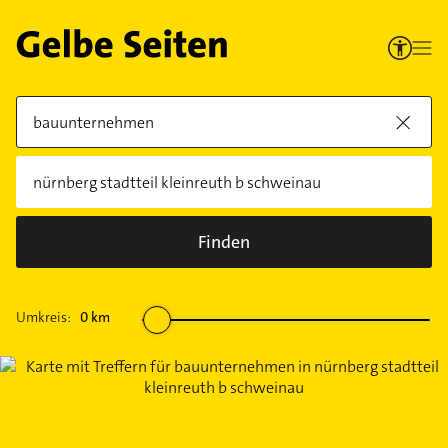
Finden
Umkreis:
0
km