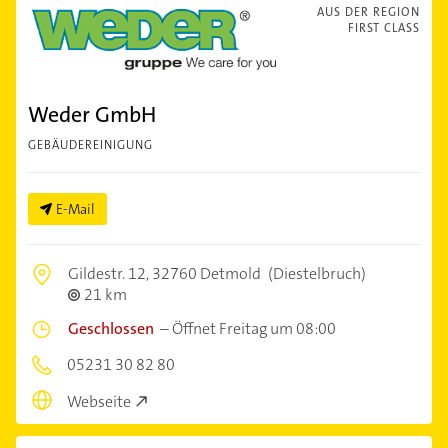
AUS DER REGION
FIRST CLASS
Weder GmbH
GEBÄUDEREINIGUNG
E-Mail
Gildestr. 12,
32760 Detmold
(Diestelbruch)
21 km
Geschlossen
–
Öffnet Freitag um 08:00
05231 30 82 80
Webseite