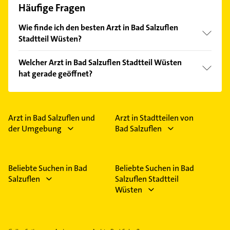
Häufige Fragen
Wie finde ich den besten Arzt in Bad Salzuflen
Stadtteil Wüsten?
Vergleichen Sie alle Anbieter anhand echter
Welcher Arzt in Bad Salzuflen Stadtteil Wüsten
Kundenmeinungen und profitieren Sie von den
hat gerade geöffnet?
Empfehlungen. Die Suchergebnisse können Sie sich
einfach nach
Bewertungen
sortiert anzeigen lassen.
Im Anbieter-Bereich finden Sie alle
Öffnungszeiten
.
Bitte beachten Sie, dass diese an Sonn- und
Feiertagen abweichen können.
Arzt in Bad Salzuflen und
Arzt in Stadtteilen von
der Umgebung
Bad Salzuflen
Beliebte Suchen in Bad
Beliebte Suchen in Bad
Salzuflen
Salzuflen Stadtteil
Wüsten