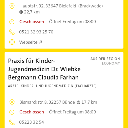
Hauptstr. 92,
33647 Bielefeld
(Brackwede)
22,7 km
Geschlossen
–
Öffnet Freitag um 08:00
0521 32 93 25 70
Webseite
Praxis für Kinder-
AUS DER REGION
ECONOMY
Jugendmedizin Dr. Wiebke
Bergmann Claudia Farhan
ÄRZTE: KINDER- UND JUGENDMEDIZIN (FACHÄRZTE)
Bismarckstr. 8,
32257 Bünde
17,7 km
Geschlossen
–
Öffnet Freitag um 08:00
05223 32 54