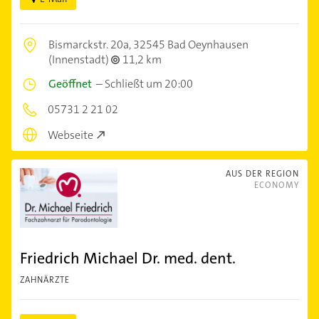
Bismarckstr. 20a,
32545 Bad Oeynhausen
(Innenstadt)
11,2 km
Geöffnet
–
Schließt um 20:00
05731 2 21 02
Webseite
AUS DER REGION
ECONOMY
Friedrich Michael Dr. med. dent.
ZAHNÄRZTE