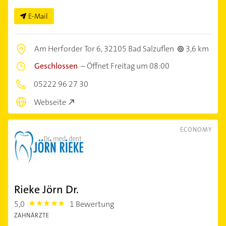
E-Mail
Am Herforder Tor 6,
32105 Bad Salzuflen
3,6 km
Geschlossen
–
Öffnet Freitag um 08:00
05222 96 27 30
Webseite
ECONOMY
Rieke Jörn Dr.
5,0
1 Bewertung
5.0
ZAHNÄRZTE