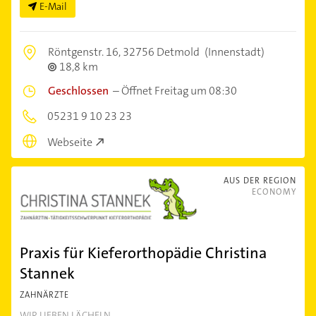
E-Mail
Röntgenstr. 16,
32756 Detmold
(Innenstadt)
18,8 km
Geschlossen
–
Öffnet Freitag um 08:30
05231 9 10 23 23
Webseite
AUS DER REGION
ECONOMY
Praxis für Kieferorthopädie Christina
Stannek
ZAHNÄRZTE
WIR LIEBEN LÄCHELN