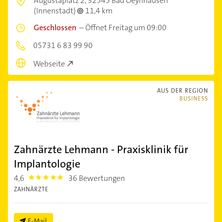
Augustaplatz 2,
32545 Bad Oeynhausen
(Innenstadt)
11,4 km
Geschlossen
–
Öffnet Freitag um 09:00
05731 6 83 99 90
Webseite
AUS DER REGION
BUSINESS
Zahnärzte Lehmann - Praxisklinik für
Implantologie
4,6
36 Bewertungen
4.6
ZAHNÄRZTE
E-Mail