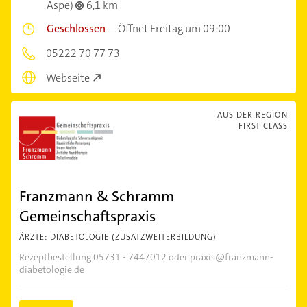
Aspe)
6,1 km
Geschlossen
–
Öffnet Freitag um 09:00
05222 70 77 73
Webseite
AUS DER REGION
FIRST CLASS
Franzmann & Schramm
Gemeinschaftspraxis
ÄRZTE: DIABETOLOGIE (ZUSATZWEITERBILDUNG)
Rezeptbestellung 05731 - 7447012 oder
praxis@franzmann-
diabetologie.de