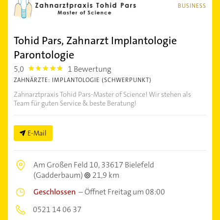
BUSINESS
Tohid Pars, Zahnarzt Implantologie
Parontologie
5,0
1 Bewertung
5.0
ZAHNÄRZTE: IMPLANTOLOGIE (SCHWERPUNKT)
Zahnarztpraxis Tohid Pars-Master of Science! Wir stehen als
Team für guten Service & beste Beratung!
E-Mail
Am Großen Feld 10,
33617 Bielefeld
(Gadderbaum)
21,9 km
Geschlossen
–
Öffnet Freitag um 08:00
0521 14 06 37