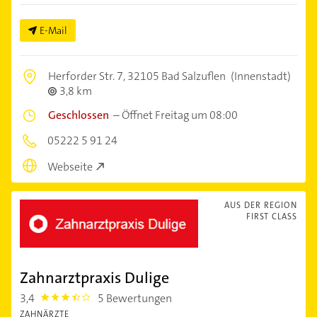
E-Mail
Herforder Str. 7,
32105 Bad Salzuflen
(Innenstadt)
3,8 km
Geschlossen
–
Öffnet Freitag um 08:00
05222 5 91 24
Webseite
AUS DER REGION
FIRST CLASS
Zahnarztpraxis Dulige
3,4
5 Bewertungen
3.4
ZAHNÄRZTE