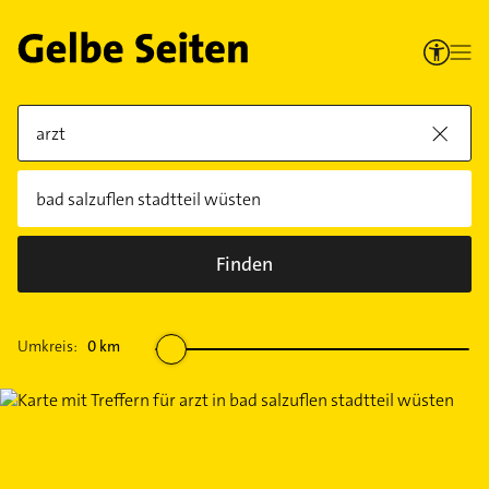
Finden
Umkreis:
0
km