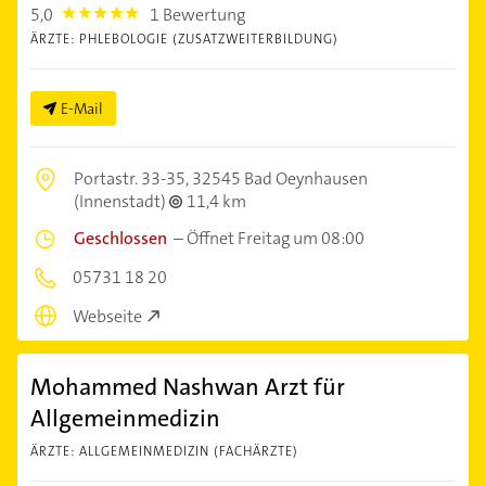
5,0
1 Bewertung
5.0
ÄRZTE: PHLEBOLOGIE (ZUSATZWEITERBILDUNG)
E-Mail
Portastr. 33-35,
32545 Bad Oeynhausen
(Innenstadt)
11,4 km
Geschlossen
–
Öffnet Freitag um 08:00
05731 18 20
Webseite
Mohammed Nashwan Arzt für
Allgemeinmedizin
ÄRZTE: ALLGEMEINMEDIZIN (FACHÄRZTE)