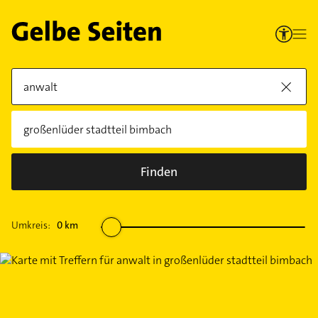
Finden
Umkreis:
0
km