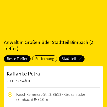
Anwalt
in
Großenlüder Stadtteil Bimbach
(
2
Treffer)
Beste Treffer
Entfernung
Stadtteil
Kaffanke Petra
RECHTSANWÄLTE
Faust-Remmert-Str. 3,
36137 Großenlüder
(Bimbach)
313 m