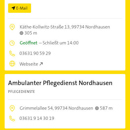
E-Mail
Käthe-Kollwitz-Straße 13,
99734 Nordhausen
305 m
Geöffnet
–
Schließt um 14:00
03631 90 59 29
Webseite
Ambulanter Pflegedienst Nordhausen
PFLEGEDIENSTE
Grimmelallee 54,
99734 Nordhausen
587 m
03631 9 14 30 19