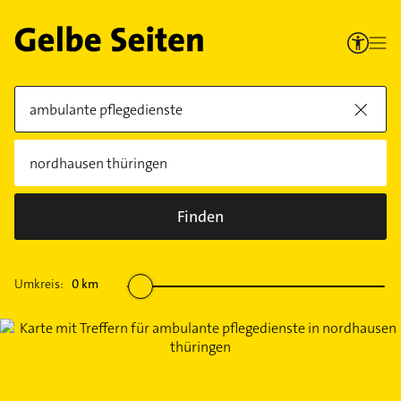
Finden
Umkreis:
0
km