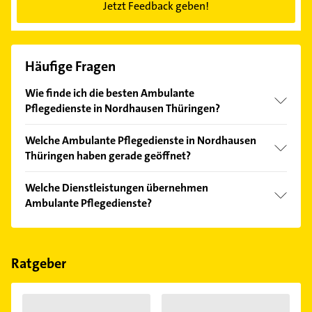
Jetzt Feedback geben!
Häufige Fragen
Wie finde ich die besten Ambulante
Pflegedienste in Nordhausen Thüringen?
Vergleichen Sie alle Anbieter anhand echter
Welche Ambulante Pflegedienste in Nordhausen
Kundenmeinungen und profitieren Sie von den
Thüringen haben gerade geöffnet?
Empfehlungen. Die Suchergebnisse können Sie sich
einfach nach
Bewertungen
sortiert anzeigen lassen.
Im Anbieter-Bereich finden Sie alle
Öffnungszeiten
.
Welche Dienstleistungen übernehmen
Bitte beachten Sie, dass diese an Sonn- und
Ambulante Pflegedienste?
Feiertagen abweichen können.
Folgende Leistungen werden angeboten:
Hauswirtschaftliche Unterstützung, Häusliche
Pflege, Pflegeberatung und Verhinderungspflege.
Ratgeber