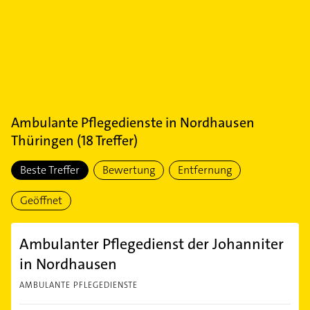
Ambulante Pflegedienste
in
Nordhausen
Thüringen
(
18
Treffer)
Beste Treffer
Bewertung
Entfernung
Geöffnet
Ambulanter Pflegedienst der Johanniter
in Nordhausen
AMBULANTE PFLEGEDIENSTE