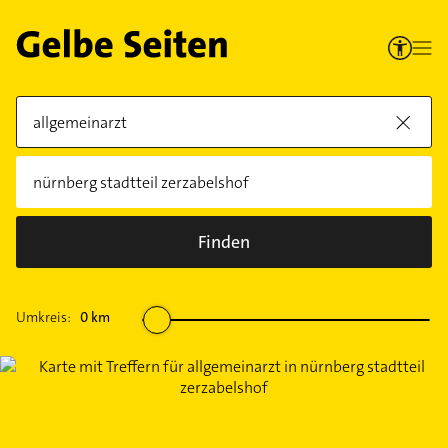
Finden
Umkreis:
0
km