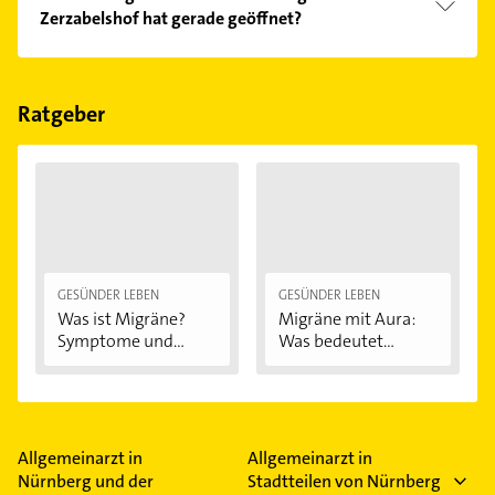
Zerzabelshof hat gerade geöffnet?
Im Anbieter-Bereich finden Sie alle
Öffnungszeiten
.
Bitte beachten Sie, dass diese an Sonn- und
Feiertagen abweichen können.
Ratgeber
GESÜNDER LEBEN
GESÜNDER LEBEN
Was ist Migräne?
Migräne mit Aura:
Symptome und...
Was bedeutet...
Allgemeinarzt in
Allgemeinarzt in
Nürnberg und der
Stadtteilen von Nürnberg