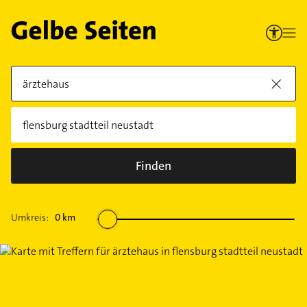
Finden
Umkreis:
0
km